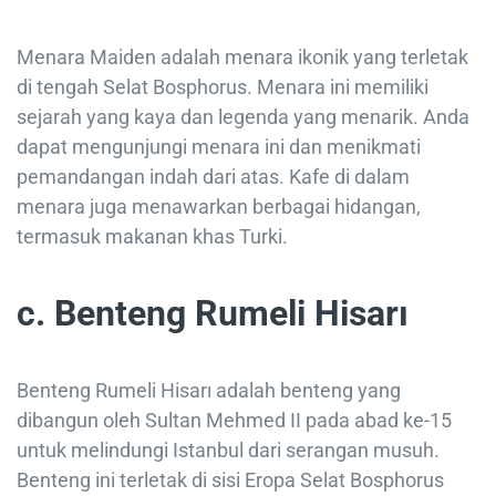
Menara Maiden adalah menara ikonik yang terletak
di tengah Selat Bosphorus. Menara ini memiliki
sejarah yang kaya dan legenda yang menarik. Anda
dapat mengunjungi menara ini dan menikmati
pemandangan indah dari atas. Kafe di dalam
menara juga menawarkan berbagai hidangan,
termasuk makanan khas Turki.
c. Benteng Rumeli Hisarı
Benteng Rumeli Hisarı adalah benteng yang
dibangun oleh Sultan Mehmed II pada abad ke-15
untuk melindungi Istanbul dari serangan musuh.
Benteng ini terletak di sisi Eropa Selat Bosphorus