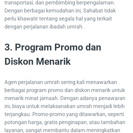
transportasi, dan pembimbing berpengalaman.
Dengan berbagai kemudahan ini, Sahabat tidak
perlu khawatir tentang segala hal yang terkait
dengan perjalanan ibadah umrah.
3. Program Promo dan
Diskon Menarik
Agen perjalanan umrah sering kali menawarkan
berbagai program promo dan diskon menarik untuk
menarik minat jamaah. Dengan adanya penawaran
ini, biaya untuk melaksanakan umrah menjadi lebih
terjangkau. Promo-promo yang ditawarkan, seperti
potongan harga, gratis penginapan, atau tambahan
layanan, sangat membantu dalam meningkatkan