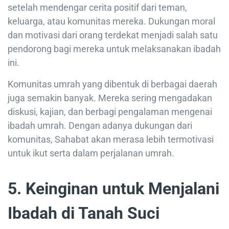
setelah mendengar cerita positif dari teman,
keluarga, atau komunitas mereka. Dukungan moral
dan motivasi dari orang terdekat menjadi salah satu
pendorong bagi mereka untuk melaksanakan ibadah
ini.
Komunitas umrah yang dibentuk di berbagai daerah
juga semakin banyak. Mereka sering mengadakan
diskusi, kajian, dan berbagi pengalaman mengenai
ibadah umrah. Dengan adanya dukungan dari
komunitas, Sahabat akan merasa lebih termotivasi
untuk ikut serta dalam perjalanan umrah.
5. Keinginan untuk Menjalani
Ibadah di Tanah Suci