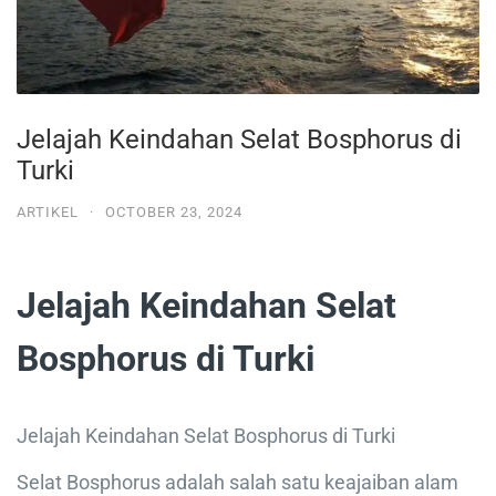
Jelajah Keindahan Selat Bosphorus di
Turki
ARTIKEL
·
OCTOBER 23, 2024
Jelajah Keindahan Selat
Bosphorus di Turki
Jelajah Keindahan Selat Bosphorus di Turki
Selat Bosphorus adalah salah satu keajaiban alam