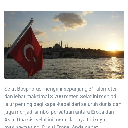
Selat Bosphorus mengalir sepanjang 31 kilometer
dan lebar maksimal 3.700 meter. Selat ini menjadi
jalur penting bagi kapal-kapal dari seluruh dunia dan
juga menjadi simbol persatuan antara Eropa dan
Asia. Dua sisi selat ini memiliki daya tariknya
masing-masing. Di sisi Eropa, Anda dapat