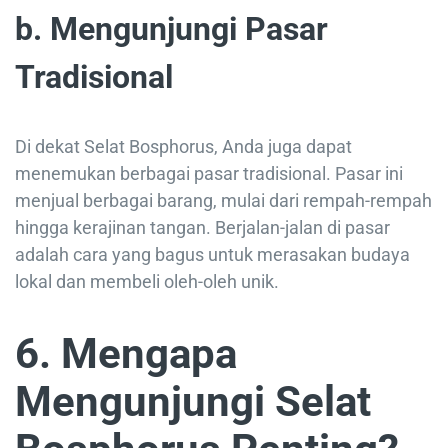
b. Mengunjungi Pasar
Tradisional
Di dekat Selat Bosphorus, Anda juga dapat
menemukan berbagai pasar tradisional. Pasar ini
menjual berbagai barang, mulai dari rempah-rempah
hingga kerajinan tangan. Berjalan-jalan di pasar
adalah cara yang bagus untuk merasakan budaya
lokal dan membeli oleh-oleh unik.
6. Mengapa
Mengunjungi Selat