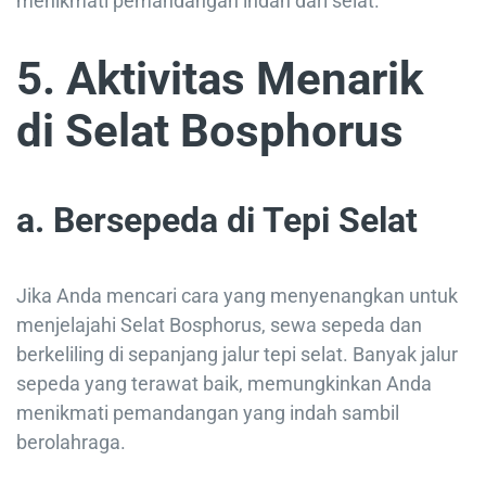
menikmati pemandangan indah dari selat.
5. Aktivitas Menarik
di Selat Bosphorus
a. Bersepeda di Tepi Selat
Jika Anda mencari cara yang menyenangkan untuk
menjelajahi Selat Bosphorus, sewa sepeda dan
berkeliling di sepanjang jalur tepi selat. Banyak jalur
sepeda yang terawat baik, memungkinkan Anda
menikmati pemandangan yang indah sambil
berolahraga.