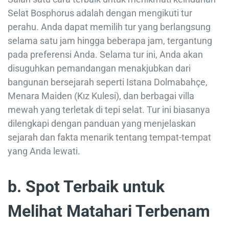
Selat Bosphorus adalah dengan mengikuti tur
perahu. Anda dapat memilih tur yang berlangsung
selama satu jam hingga beberapa jam, tergantung
pada preferensi Anda. Selama tur ini, Anda akan
disuguhkan pemandangan menakjubkan dari
bangunan bersejarah seperti Istana Dolmabahçe,
Menara Maiden (Kız Kulesi), dan berbagai villa
mewah yang terletak di tepi selat. Tur ini biasanya
dilengkapi dengan panduan yang menjelaskan
sejarah dan fakta menarik tentang tempat-tempat
yang Anda lewati.
b. Spot Terbaik untuk
Melihat Matahari Terbenam