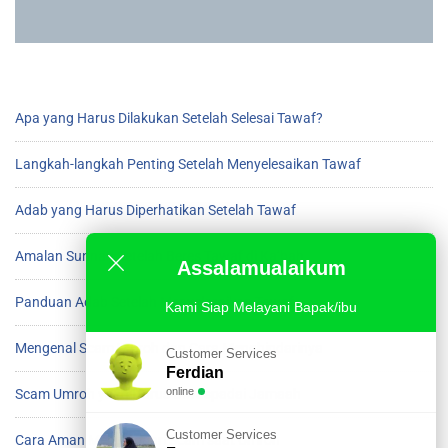
Apa yang Harus Dilakukan Setelah Selesai Tawaf?
Langkah-langkah Penting Setelah Menyelesaikan Tawaf
Adab yang Harus Diperhatikan Setelah Tawaf
Amalan Sunnah Setelah Beres Tawaf di Ka’bah
Assalamualaikum
Panduan Adab Setelah Menyelesaikan Tawaf
Kami Siap Melayani Bapak/ibu
Mengenal Scam Umroh dan Cara Menghindarinya
Customer Services
Ferdian
online
Scam Umroh yang Harus Diwaspadai Jamaah
Customer Services
Cara Aman Menghindari Scam saat Umroh