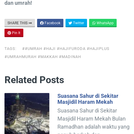
dan umrah!
SHARE THIS
Facebook
Twitter
WhatsApp
Pin It
TAGS:
##UMRAH #HAJI #HAJIFURODA #HAJIPLUS
#UMRAHMURAH #MAKKAH #MADINAH
Related Posts
Suasana Sahur di Sekitar
Masjidil Haram Mekah
Suasana Sahur di Sekitar
Masjidil Haram Mekah Bulan
Ramadhan adalah waktu yang