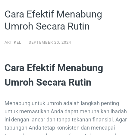
Cara Efektif Menabung
Umroh Secara Rutin
ARTIKEL
·
SEPTEMBER 20, 2024
Cara Efektif Menabung
Umroh Secara Rutin
Menabung untuk umroh adalah langkah penting
untuk memastikan Anda dapat menunaikan ibadah
ini dengan lancar dan tanpa tekanan finansial. Agar
tabungan Anda tetap konsisten dan mencapai