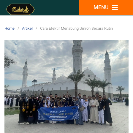
MENU
Home
Artikel
Cara Efektif Menabung Umroh Secara Rutin