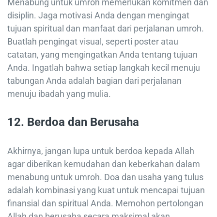
Menabung untuk umroh memerlukan komitmen dan
disiplin. Jaga motivasi Anda dengan mengingat
tujuan spiritual dan manfaat dari perjalanan umroh.
Buatlah pengingat visual, seperti poster atau
catatan, yang mengingatkan Anda tentang tujuan
Anda. Ingatlah bahwa setiap langkah kecil menuju
tabungan Anda adalah bagian dari perjalanan
menuju ibadah yang mulia.
12. Berdoa dan Berusaha
Akhirnya, jangan lupa untuk berdoa kepada Allah
agar diberikan kemudahan dan keberkahan dalam
menabung untuk umroh. Doa dan usaha yang tulus
adalah kombinasi yang kuat untuk mencapai tujuan
finansial dan spiritual Anda. Memohon pertolongan
Allah dan berusaha secara maksimal akan