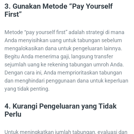
3. Gunakan Metode “Pay Yourself
First”
Metode “pay yourself first” adalah strategi di mana
Anda menyisihkan uang untuk tabungan sebelum
mengalokasikan dana untuk pengeluaran lainnya.
Begitu Anda menerima gaji, langsung transfer
sejumlah uang ke rekening tabungan umroh Anda.
Dengan cara ini, Anda memprioritaskan tabungan
dan menghindari penggunaan dana untuk keperluan
yang tidak penting.
4. Kurangi Pengeluaran yang Tidak
Perlu
Untuk meningkatkan jumlah tabungan, evaluasi dan