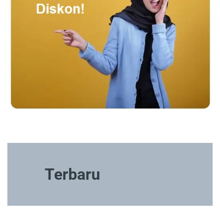
Terbaru