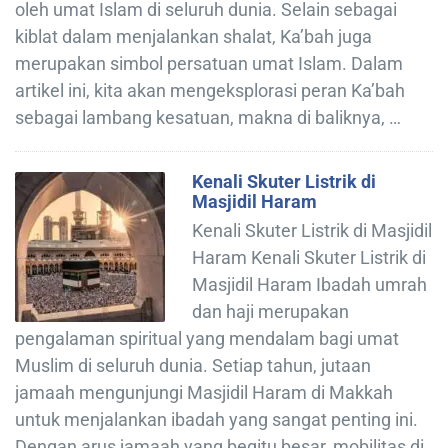
oleh umat Islam di seluruh dunia. Selain sebagai
kiblat dalam menjalankan shalat, Ka’bah juga
merupakan simbol persatuan umat Islam. Dalam
artikel ini, kita akan mengeksplorasi peran Ka’bah
sebagai lambang kesatuan, makna di baliknya, …
Kenali Skuter Listrik di
Masjidil Haram
Kenali Skuter Listrik di Masjidil
Haram Kenali Skuter Listrik di
Masjidil Haram Ibadah umrah
dan haji merupakan
pengalaman spiritual yang mendalam bagi umat
Muslim di seluruh dunia. Setiap tahun, jutaan
jamaah mengunjungi Masjidil Haram di Makkah
untuk menjalankan ibadah yang sangat penting ini.
Dengan arus jamaah yang begitu besar, mobilitas di