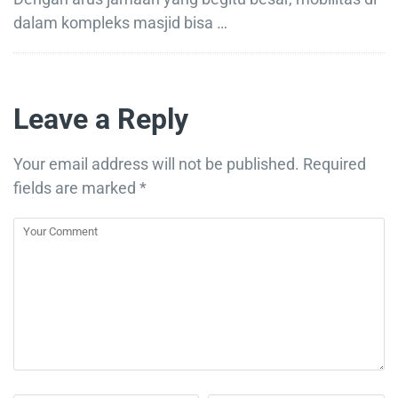
dalam kompleks masjid bisa …
Leave a Reply
Your email address will not be published.
Required
fields are marked
*