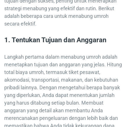
tujuan dengan sukses, penting untuk menerapkan
strategi menabung yang efektif dan rutin. Berikut
adalah beberapa cara untuk menabung umroh
secara efektif.
1. Tentukan Tujuan dan Anggaran
Langkah pertama dalam menabung umroh adalah
menetapkan tujuan dan anggaran yang jelas. Hitung
total biaya umroh, termasuk tiket pesawat,
akomodasi, transportasi, makanan, dan kebutuhan
pribadi lainnya. Dengan mengetahui berapa banyak
yang diperlukan, Anda dapat menentukan jumlah
yang harus ditabung setiap bulan. Membuat
anggaran yang detail akan membantu Anda
merencanakan pengeluaran dengan lebih baik dan
memastikan bahwa Anda tidak kekurangan dana