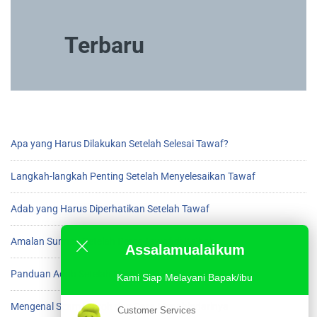
Terbaru
Apa yang Harus Dilakukan Setelah Selesai Tawaf?
Langkah-langkah Penting Setelah Menyelesaikan Tawaf
Adab yang Harus Diperhatikan Setelah Tawaf
Amalan Sunnah Setelah Beres Tawaf di Ka’bah
Assalamualaikum
Panduan Adab Setelah Menyelesaikan Tawaf
Kami Siap Melayani Bapak/ibu
Mengenal Scam Umroh dan Cara Menghindarinya
Customer Services