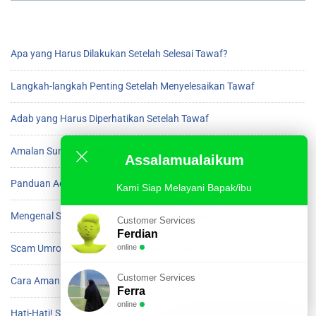
Apa yang Harus Dilakukan Setelah Selesai Tawaf?
Langkah-langkah Penting Setelah Menyelesaikan Tawaf
Adab yang Harus Diperhatikan Setelah Tawaf
Amalan Sunnah Setelah Beres Tawaf di Ka’bah
Assalamualaikum
Panduan Adab Setelah Menyelesaikan Tawaf
Kami Siap Melayani Bapak/ibu
Mengenal Scam Umroh dan Cara Menghindarinya
Customer Services
Ferdian
online
Scam Umroh yang Harus Diwaspadai Jamaah
Customer Services
Cara Aman Menghindari Scam saat Umroh
Ferra
online
Hati-Hati! Scam Mengincar Jamaah Umroh