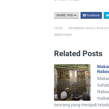
SHARE THIS
Facebook
TAGS:
##UMRAH #HAJI #HAJI
#MADINAH
Related Posts
Makam
Naba
Makam
Sahab
Nabawi
makam
seorang yang menjadi tela