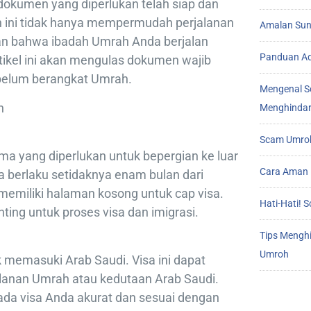
kumen yang diperlukan telah siap dan
ini tidak hanya mempermudah perjalanan
Amalan Sunn
an bahwa ibadah Umrah Anda berjalan
Panduan Ad
rtikel ini akan mengulas dokumen wajib
belum berangkat Umrah.
Mengenal S
h
Menghindar
Scam Umroh
a yang diperlukan untuk bepergian ke luar
Cara Aman 
a berlaku setidaknya enam bulan dari
memiliki halaman kosong untuk cap visa.
Hati-Hati!
ting untuk proses visa dan imigrasi.
Tips Mengh
Umroh
 memasuki Arab Saudi. Visa ini dapat
alanan Umrah atau kedutaan Arab Saudi.
ada visa Anda akurat dan sesuai dengan