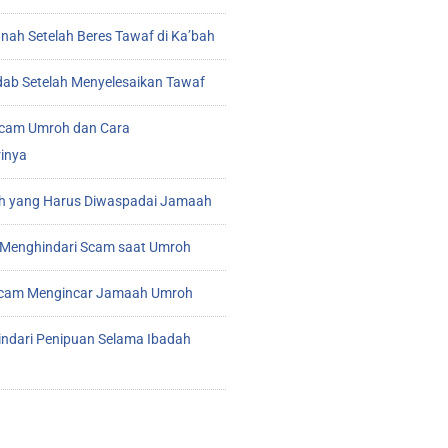
ah Setelah Beres Tawaf di Ka’bah
ab Setelah Menyelesaikan Tawaf
cam Umroh dan Cara
inya
 yang Harus Diwaspadai Jamaah
Menghindari Scam saat Umroh
 Scam Mengincar Jamaah Umroh
indari Penipuan Selama Ibadah