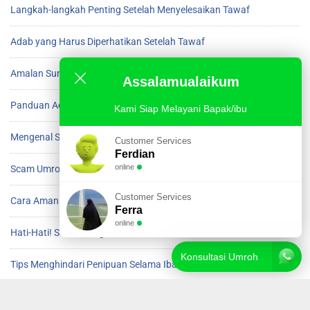
Langkah-langkah Penting Setelah Menyelesaikan Tawaf
Adab yang Harus Diperhatikan Setelah Tawaf
Amalan Sunnah Setelah Beres Tawaf di Ka’bah
Assalamualaikum
Panduan Adab Setelah Menyelesaikan Tawaf
Kami Siap Melayani Bapak/ibu
Mengenal Scam Umroh dan Cara Menghindarinya
Customer Services
Ferdian
online
Scam Umroh yang Harus Diwaspadai Jamaah
Customer Services
Cara Aman Menghindari Scam saat Umroh
Ferra
online
Hati-Hati! Scam Mengincar Jamaah Umroh
Konsultasi Umroh
Tips Menghindari Penipuan Selama Ibadah Umroh