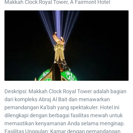
Makkah Clock Royal Tower, A Fairmont Hotel
Deskripsi: Makkah Clock Royal Tower adalah bagian
dari kompleks Abraj Al Bait dan menawarkan
pemandangan Ka’bah yang spektakuler. Hotel ini
dilengkapi dengan berbagai fasilitas mewah untuk
memastikan kenyamanan Anda selama menginap.
Fasilitas Unggulan: Kamar dengan pemandangan