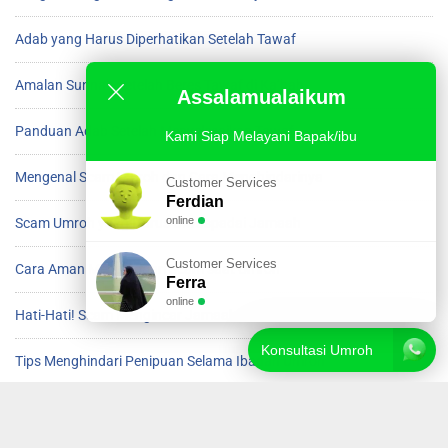
Adab yang Harus Diperhatikan Setelah Tawaf
Amalan Sunnah Setelah Beres Tawaf di Ka’bah
Assalamualaikum
Panduan Adab Setelah Menyelesaikan Tawaf
Kami Siap Melayani Bapak/ibu
Mengenal Scam Umroh dan Cara Menghindarinya
Customer Services
Ferdian
online
Scam Umroh yang Harus Diwaspadai Jamaah
Customer Services
Cara Aman Menghindari Scam saat Umroh
Ferra
online
Hati-Hati! Scam Mengincar Jamaah Umroh
Konsultasi Umroh
Tips Menghindari Penipuan Selama Ibadah Umroh