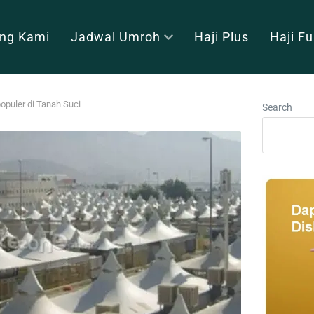
ng Kami
Jadwal Umroh
Haji Plus
Haji F
populer di Tanah Suci
Search