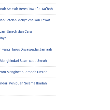
ah Setelah Beres Tawaf di Ka’bah
ab Setelah Menyelesaikan Tawaf
cam Umroh dan Cara
inya
 yang Harus Diwaspadai Jamaah
Menghindari Scam saat Umroh
 Scam Mengincar Jamaah Umroh
indari Penipuan Selama Ibadah