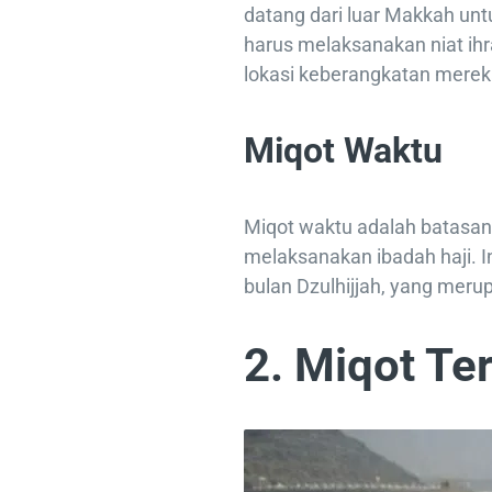
datang dari luar Makkah un
harus melaksanakan niat ih
lokasi keberangkatan merek
Miqot Waktu
Miqot waktu adalah batasan
melaksanakan ibadah haji. I
bulan Dzulhijjah, yang meru
2. Miqot Te