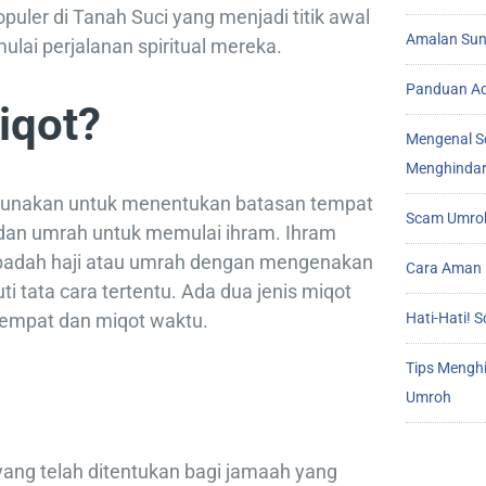
puler di Tanah Suci yang menjadi titik awal
Amalan Sunn
lai perjalanan spiritual mereka.
Panduan Ad
iqot?
Mengenal S
Menghindar
digunakan untuk menentukan batasan tempat
Scam Umroh
 dan umrah untuk memulai ihram. Ihram
ibadah haji atau umrah dengan mengenakan
Cara Aman 
i tata cara tertentu. Ada dua jenis miqot
 tempat dan miqot waktu.
Hati-Hati!
Tips Mengh
Umroh
yang telah ditentukan bagi jamaah yang