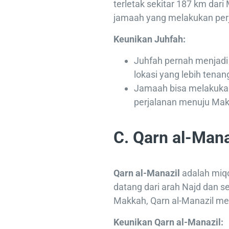
terletak sekitar 187 km dar
jamaah yang melakukan perja
Keunikan Juhfah:
Juhfah pernah menjadi 
lokasi yang lebih tenan
Jamaah bisa melakukan
perjalanan menuju Mak
C. Qarn al-Mana
Qarn al-Manazil
adalah miqo
datang dari arah Najd dan se
Makkah, Qarn al-Manazil men
Keunikan Qarn al-Manazil: