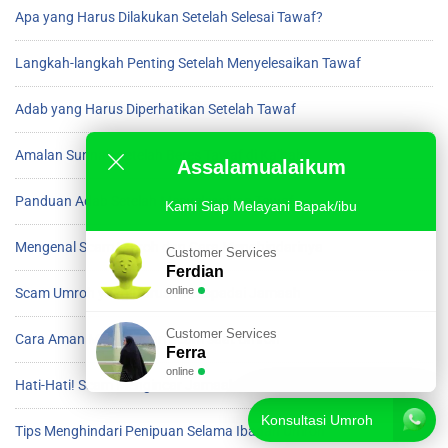
Apa yang Harus Dilakukan Setelah Selesai Tawaf?
Langkah-langkah Penting Setelah Menyelesaikan Tawaf
Adab yang Harus Diperhatikan Setelah Tawaf
Amalan Sunnah Setelah Beres Tawaf di Ka’bah
Assalamualaikum
Panduan Adab Setelah Menyelesaikan Tawaf
Kami Siap Melayani Bapak/ibu
Mengenal Scam Umroh dan Cara Menghindarinya
Customer Services
Ferdian
online
Scam Umroh yang Harus Diwaspadai Jamaah
Customer Services
Cara Aman Menghindari Scam saat Umroh
Ferra
online
Hati-Hati! Scam Mengincar Jamaah Umroh
Konsultasi Umroh
Tips Menghindari Penipuan Selama Ibadah Umroh