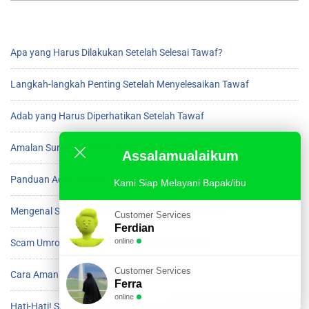
Apa yang Harus Dilakukan Setelah Selesai Tawaf?
Langkah-langkah Penting Setelah Menyelesaikan Tawaf
Adab yang Harus Diperhatikan Setelah Tawaf
Amalan Sunnah Setelah Beres Tawaf di Ka’bah
Assalamualaikum
Panduan Adab Setelah Menyelesaikan Tawaf
Kami Siap Melayani Bapak/ibu
Mengenal Scam Umroh dan Cara Menghindarinya
Customer Services
Ferdian
online
Scam Umroh yang Harus Diwaspadai Jamaah
Customer Services
Cara Aman Menghindari Scam saat Umroh
Ferra
online
Hati-Hati! Scam Mengincar Jamaah Umroh