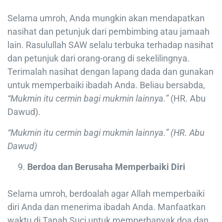
Selama umroh, Anda mungkin akan mendapatkan
nasihat dan petunjuk dari pembimbing atau jamaah
lain. Rasulullah SAW selalu terbuka terhadap nasihat
dan petunjuk dari orang-orang di sekelilingnya.
Terimalah nasihat dengan lapang dada dan gunakan
untuk memperbaiki ibadah Anda. Beliau bersabda,
“Mukmin itu cermin bagi mukmin lainnya.”
(HR. Abu
Dawud).
“Mukmin itu cermin bagi mukmin lainnya.” (HR. Abu
Dawud)
Berdoa dan Berusaha Memperbaiki Diri
Selama umroh, berdoalah agar Allah memperbaiki
diri Anda dan menerima ibadah Anda. Manfaatkan
waktu di Tanah Suci untuk memperbanyak doa dan