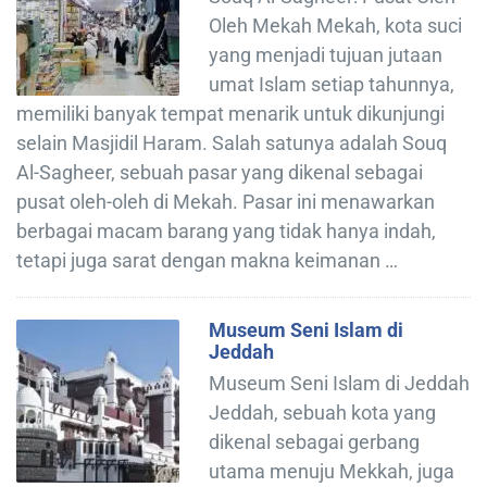
Oleh Mekah Mekah, kota suci
yang menjadi tujuan jutaan
umat Islam setiap tahunnya,
memiliki banyak tempat menarik untuk dikunjungi
selain Masjidil Haram. Salah satunya adalah Souq
Al-Sagheer, sebuah pasar yang dikenal sebagai
pusat oleh-oleh di Mekah. Pasar ini menawarkan
berbagai macam barang yang tidak hanya indah,
tetapi juga sarat dengan makna keimanan …
Museum Seni Islam di
Jeddah
Museum Seni Islam di Jeddah
Jeddah, sebuah kota yang
dikenal sebagai gerbang
utama menuju Mekkah, juga