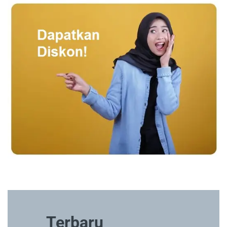
Terbaru