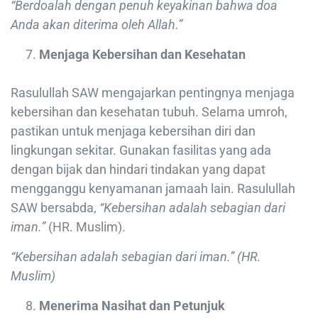
“Berdoalah dengan penuh keyakinan bahwa doa
Anda akan diterima oleh Allah.”
Menjaga Kebersihan dan Kesehatan
Rasulullah SAW mengajarkan pentingnya menjaga
kebersihan dan kesehatan tubuh. Selama umroh,
pastikan untuk menjaga kebersihan diri dan
lingkungan sekitar. Gunakan fasilitas yang ada
dengan bijak dan hindari tindakan yang dapat
mengganggu kenyamanan jamaah lain. Rasulullah
SAW bersabda,
“Kebersihan adalah sebagian dari
iman.”
(HR. Muslim).
“Kebersihan adalah sebagian dari iman.” (HR.
Muslim)
Menerima Nasihat dan Petunjuk