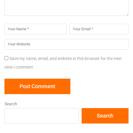
Save my name, email, and website in this browser for the next
time I comment.
Search
Search