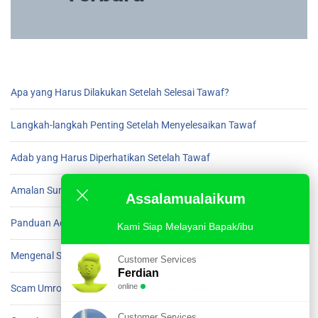
Apa yang Harus Dilakukan Setelah Selesai Tawaf?
Langkah-langkah Penting Setelah Menyelesaikan Tawaf
Adab yang Harus Diperhatikan Setelah Tawaf
Amalan Sunnah Setelah Beres Tawaf di Ka’bah
Assalamualaikum
Panduan Adab Setelah Menyelesaikan Tawaf
Kami Siap Melayani Bapak/ibu
Mengenal Scam Umroh dan Cara Menghindarinya
Customer Services
Ferdian
online
Scam Umroh yang Harus Diwaspadai Jamaah
Customer Services