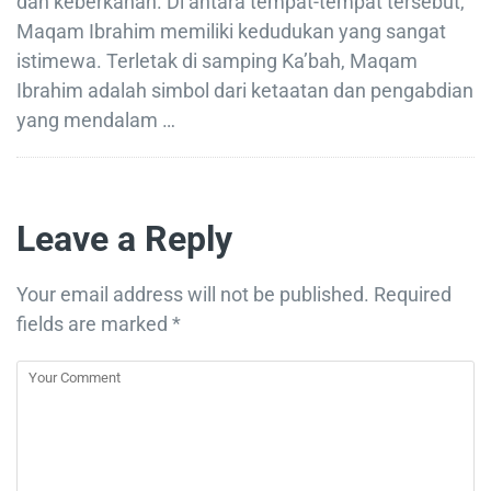
dan keberkahan. Di antara tempat-tempat tersebut,
Maqam Ibrahim memiliki kedudukan yang sangat
istimewa. Terletak di samping Ka’bah, Maqam
Ibrahim adalah simbol dari ketaatan dan pengabdian
yang mendalam …
Leave a Reply
Your email address will not be published.
Required
fields are marked
*