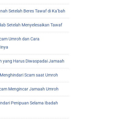
ah Setelah Beres Tawaf di Ka’bah
ab Setelah Menyelesaikan Tawaf
cam Umroh dan Cara
inya
 yang Harus Diwaspadai Jamaah
Menghindari Scam saat Umroh
 Scam Mengincar Jamaah Umroh
indari Penipuan Selama Ibadah