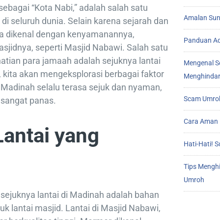
sebagai “Kota Nabi,” adalah salah satu
Amalan Sunn
di seluruh dunia. Selain karena sejarah dan
a dikenal dengan kenyamanannya,
Panduan Ad
sjidnya, seperti Masjid Nabawi. Salah satu
hatian para jamaah adalah sejuknya lantai
Mengenal S
i, kita akan mengeksplorasi berbagai faktor
Menghindar
 Madinah selalu terasa sejuk dan nyaman,
Scam Umroh
 sangat panas.
Cara Aman 
Lantai yang
Hati-Hati!
Tips Mengh
Umroh
sejuknya lantai di Madinah adalah bahan
k lantai masjid. Lantai di Masjid Nabawi,