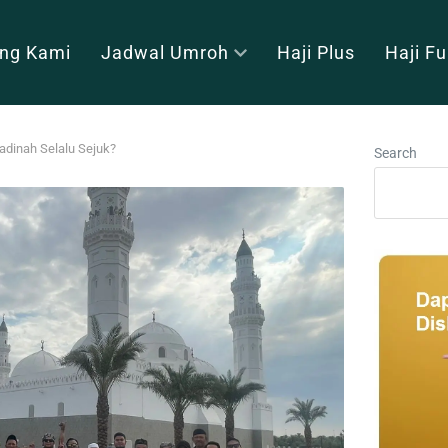
ng Kami
Jadwal Umroh
Haji Plus
Haji F
dinah Selalu Sejuk?
Search