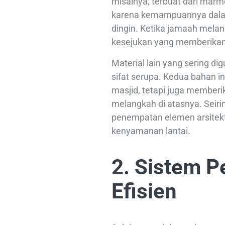
misalnya, terbuat dari marme
karena kemampuannya dal
dingin. Ketika jamaah mela
kesejukan yang memberikan
Material lain yang sering di
sifat serupa. Kedua bahan i
masjid, tetapi juga memberi
melangkah di atasnya. Seiri
penempatan elemen arsitektu
kenyamanan lantai.
2. Sistem P
Efisien