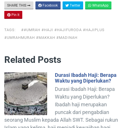
SHARE THIS
Facebook
Twitter
WhatsApp
Pin It
TAGS:
##UMRAH #HAJI #HAJIFURODA #HAJIPLUS
#UMRAHMURAH #MAKKAH #MADINAH
Related Posts
Durasi Ibadah Haji: Berapa
Waktu yang Diperlukan?
Durasi Ibadah Haji: Berapa
Waktu yang Diperlukan?
Ibadah haji merupakan
puncak dari pengabdian
seorang Muslim kepada Allah SWT. Sebagai rukun
Islam yang kelima, haji menjadi kewajiban bagi