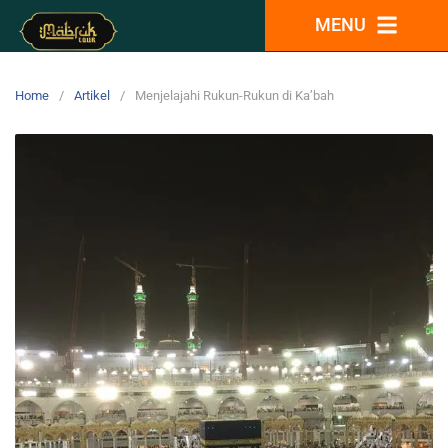
MENU
Home
Artikel
Menjelajahi Rukun-Rukun di Ka’bah