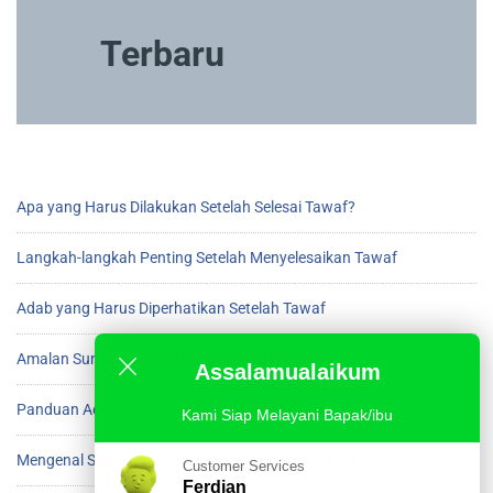
Terbaru
Apa yang Harus Dilakukan Setelah Selesai Tawaf?
Langkah-langkah Penting Setelah Menyelesaikan Tawaf
Adab yang Harus Diperhatikan Setelah Tawaf
Amalan Sunnah Setelah Beres Tawaf di Ka’bah
Assalamualaikum
Panduan Adab Setelah Menyelesaikan Tawaf
Kami Siap Melayani Bapak/ibu
Mengenal Scam Umroh dan Cara Menghindarinya
Customer Services
Ferdian