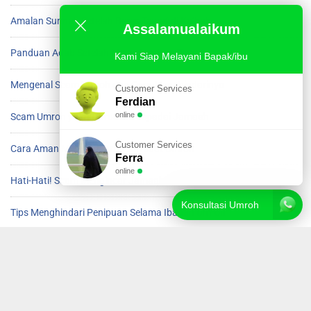
Amalan Sunnah Setelah Beres Tawaf di Ka’bah
Assalamualaikum
Panduan Adab Setelah Menyelesaikan Tawaf
Kami Siap Melayani Bapak/ibu
Mengenal Scam Umroh dan Cara Menghindarinya
Customer Services
Ferdian
online
Scam Umroh yang Harus Diwaspadai Jamaah
Customer Services
Cara Aman Menghindari Scam saat Umroh
Ferra
online
Hati-Hati! Scam Mengincar Jamaah Umroh
Konsultasi Umroh
Tips Menghindari Penipuan Selama Ibadah Umroh