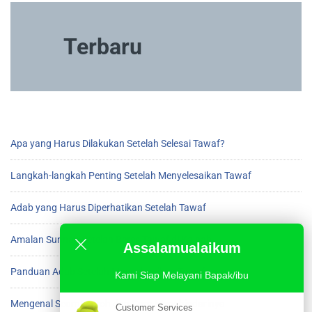
Terbaru
Apa yang Harus Dilakukan Setelah Selesai Tawaf?
Langkah-langkah Penting Setelah Menyelesaikan Tawaf
Adab yang Harus Diperhatikan Setelah Tawaf
Amalan Sunnah Setelah Beres Tawaf di Ka’bah
Assalamualaikum
Panduan Adab Setelah Menyelesaikan Tawaf
Kami Siap Melayani Bapak/ibu
Mengenal Scam Umroh dan Cara Menghindarinya
Customer Services