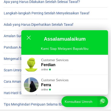
Apa yang Harus Dilakukan Setelah Selesai Tawaf?
Langkah-langkah Penting Setelah Menyelesaikan Tawaf
Adab yang Harus Diperhatikan Setelah Tawaf
Amalan Sunnah Setelah Beres Tawaf di Ka’bah
Assalamualaikum
Panduan Adab Setelah Menyelesaikan Tawaf
Kami Siap Melayani Bapak/ibu
Mengenal Scam Umroh dan Cara Menghindarinya
Customer Services
Ferdian
online
Scam Umroh yang Harus Diwaspadai Jamaah
Customer Services
Cara Aman Menghindari Scam saat Umroh
Ferra
online
Hati-Hati! Scam Mengincar Jamaah Umroh
Konsultasi Umroh
Tips Menghindari Penipuan Selama Ibadah Umroh