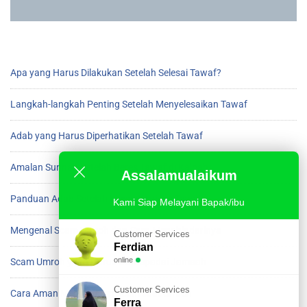
Apa yang Harus Dilakukan Setelah Selesai Tawaf?
Langkah-langkah Penting Setelah Menyelesaikan Tawaf
Adab yang Harus Diperhatikan Setelah Tawaf
Amalan Sunnah Setelah Beres Tawaf di Ka’bah
Assalamualaikum
Panduan Adab Setelah Menyelesaikan Tawaf
Kami Siap Melayani Bapak/ibu
Mengenal Scam Umroh dan Cara Menghindarinya
Customer Services
Ferdian
online
Scam Umroh yang Harus Diwaspadai Jamaah
Customer Services
Cara Aman Menghindari Scam saat Umroh
Ferra