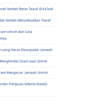
ah Setelah Beres Tawaf di Ka’bah
ab Setelah Menyelesaikan Tawaf
cam Umroh dan Cara
inya
 yang Harus Diwaspadai Jamaah
Menghindari Scam saat Umroh
 Scam Mengincar Jamaah Umroh
indari Penipuan Selama Ibadah