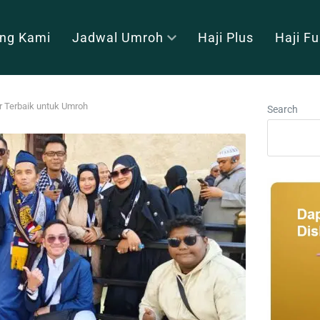
ng Kami
Jadwal Umroh
Haji Plus
Haji F
r Terbaik untuk Umroh
Search