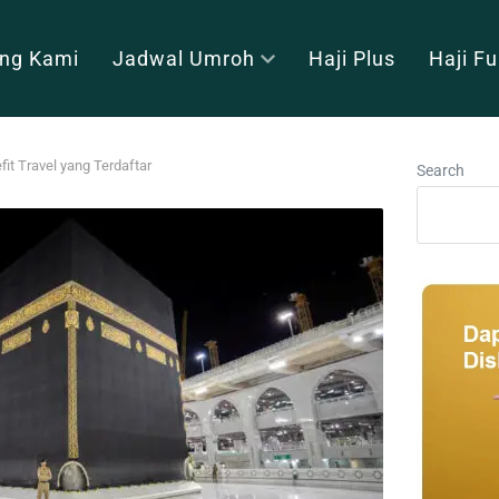
ng Kami
Jadwal Umroh
Haji Plus
Haji F
it Travel yang Terdaftar
Search