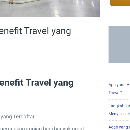
nefit Travel yang
nefit Travel yang
Apa yang Ha
Tawaf?
Langkah-la
Menyelesai
 yang Terdaftar
Adab yang H
merupakan impian bagi banyak umat