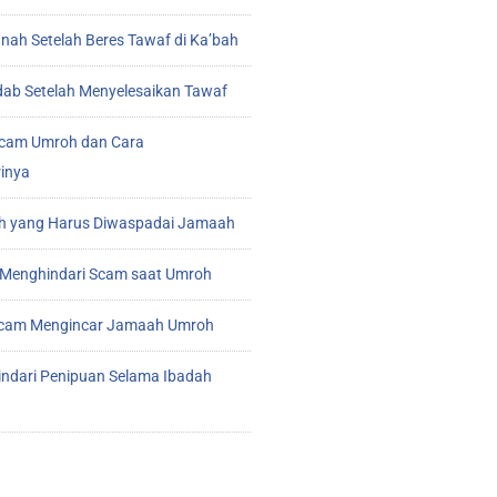
ah Setelah Beres Tawaf di Ka’bah
ab Setelah Menyelesaikan Tawaf
cam Umroh dan Cara
inya
 yang Harus Diwaspadai Jamaah
Menghindari Scam saat Umroh
 Scam Mengincar Jamaah Umroh
indari Penipuan Selama Ibadah