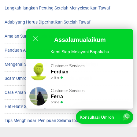
Langkah-langkah Penting Setelah Menyelesaikan Tawaf
Adab yang Harus Diperhatikan Setelah Tawaf
Amalan Sunnah Setelah Beres Tawaf di Ka’bah
Assalamualaikum
Panduan Adab Setelah Menyelesaikan Tawaf
Kami Siap Melayani Bapak/ibu
Mengenal Scam Umroh dan Cara Menghindarinya
Customer Services
Ferdian
online
Scam Umroh yang Harus Diwaspadai Jamaah
Customer Services
Cara Aman Menghindari Scam saat Umroh
Ferra
online
Hati-Hati! Scam Mengincar Jamaah Umroh
Konsultasi Umroh
Tips Menghindari Penipuan Selama Ibadah Umroh