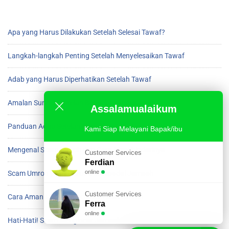
Apa yang Harus Dilakukan Setelah Selesai Tawaf?
Langkah-langkah Penting Setelah Menyelesaikan Tawaf
Adab yang Harus Diperhatikan Setelah Tawaf
Amalan Sunnah Setelah Beres Tawaf di Ka’bah
Assalamualaikum
Panduan Adab Setelah Menyelesaikan Tawaf
Kami Siap Melayani Bapak/ibu
Mengenal Scam Umroh dan Cara Menghindarinya
Customer Services
Ferdian
online
Scam Umroh yang Harus Diwaspadai Jamaah
Customer Services
Cara Aman Menghindari Scam saat Umroh
Ferra
online
Hati-Hati! Scam Mengincar Jamaah Umroh