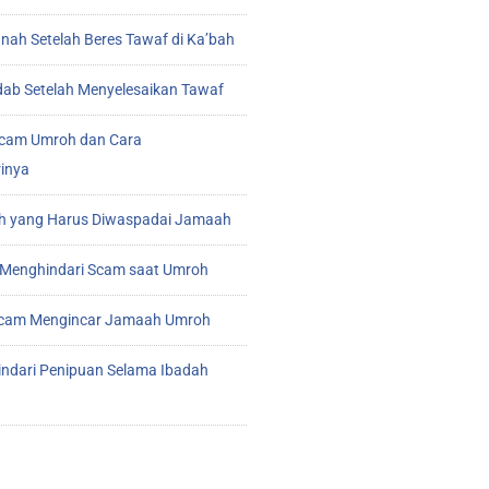
ah Setelah Beres Tawaf di Ka’bah
ab Setelah Menyelesaikan Tawaf
cam Umroh dan Cara
inya
 yang Harus Diwaspadai Jamaah
Menghindari Scam saat Umroh
 Scam Mengincar Jamaah Umroh
indari Penipuan Selama Ibadah