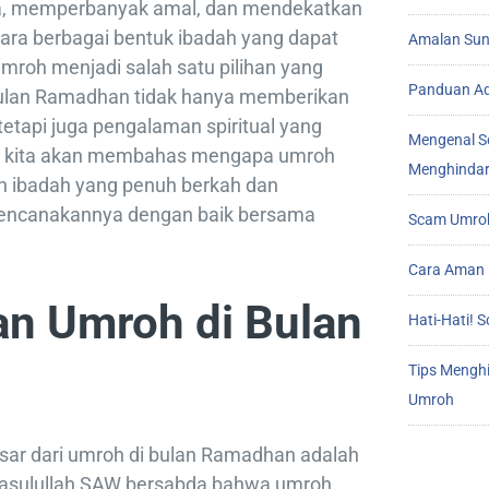
a, memperbanyak amal, dan mendekatkan
ntara berbagai bentuk ibadah yang dapat
Amalan Sunn
umroh menjadi salah satu pilihan yang
Panduan Ad
bulan Ramadhan tidak hanya memberikan
tetapi juga pengalaman spiritual yang
Mengenal S
ni, kita akan membahas mengapa umroh
Menghindar
n ibadah yang penuh berkah dan
encanakannya dengan baik bersama
Scam Umroh
Cara Aman 
an Umroh di Bulan
Hati-Hati!
Tips Mengh
Umroh
sar dari umroh di bulan Ramadhan adalah
 Rasulullah SAW bersabda bahwa umroh