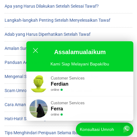
Apa yang Harus Dilakukan Setelah Selesai Tawaf?
Langkah-langkah Penting Setelah Menyelesaikan Tawaf
Adab yang Harus Diperhatikan Setelah Tawaf
Amalan Sunnah Setelah Beres Tawaf di Ka’bah
Assalamualaikum
Panduan Adab Setelah Menyelesaikan Tawaf
Kami Siap Melayani Bapak/ibu
Mengenal Scam Umroh dan Cara Menghindarinya
Customer Services
Ferdian
online
Scam Umroh yang Harus Diwaspadai Jamaah
Customer Services
Cara Aman Menghindari Scam saat Umroh
Ferra
online
Hati-Hati! Scam Mengincar Jamaah Umroh
Konsultasi Umroh
Tips Menghindari Penipuan Selama Ibadah Umroh