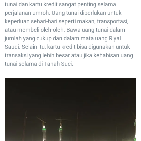
tunai dan kartu kredit sangat penting selama
perjalanan umroh. Uang tunai diperlukan untuk
keperluan sehari-hari seperti makan, transportasi,
atau membeli oleh-oleh. Bawa uang tunai dalam
jumlah yang cukup dan dalam mata uang Riyal
Saudi. Selain itu, kartu kredit bisa digunakan untuk
transaksi yang lebih besar atau jika kehabisan uang
tunai selama di Tanah Suci.