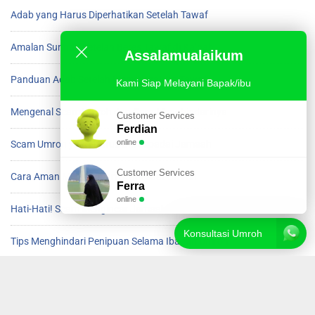
Adab yang Harus Diperhatikan Setelah Tawaf
Amalan Sunnah Setelah Beres Tawaf di Ka’bah
Assalamualaikum
Panduan Adab Setelah Menyelesaikan Tawaf
Kami Siap Melayani Bapak/ibu
Mengenal Scam Umroh dan Cara Menghindarinya
Customer Services
Ferdian
online
Scam Umroh yang Harus Diwaspadai Jamaah
Customer Services
Cara Aman Menghindari Scam saat Umroh
Ferra
online
Hati-Hati! Scam Mengincar Jamaah Umroh
Konsultasi Umroh
Tips Menghindari Penipuan Selama Ibadah Umroh