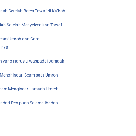
ah Setelah Beres Tawaf di Ka’bah
ab Setelah Menyelesaikan Tawaf
cam Umroh dan Cara
inya
 yang Harus Diwaspadai Jamaah
Menghindari Scam saat Umroh
 Scam Mengincar Jamaah Umroh
indari Penipuan Selama Ibadah