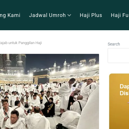
ng Kami
Jadwal Umroh
Haji Plus
Haji F
ajab untuk Panggilan Haji
Search