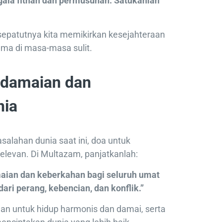
gala fitnah dan permusuhan. Satukanlah
sepatutnya kita memikirkan kesejahteraan
tama di masa-masa sulit.
edamaian dan
nia
alahan dunia saat ini, doa untuk
elevan. Di Multazam, panjatkanlah:
maian dan keberkahan bagi seluruh umat
ri perang, kebencian, dan konflik.”
an untuk hidup harmonis dan damai, serta