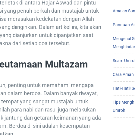
terletak di antara Hajar Aswad dan pintu
asi yang penuh berkah dan mustajab untuk
Amalan Sunn
 bisa merasakan kedekatan dengan Allah
Panduan Ad
g diinginkan. Dalam artikel ini, kita akan
ng dianjurkan untuk dipanjatkan saat
Mengenal S
kna dari setiap doa tersebut.
Menghindar
Scam Umroh
eutamaan Multazam
Cara Aman 
auh, penting untuk memahami mengapa
Hati-Hati!
an dalam berdoa. Dalam banyak riwayat,
 tempat yang sangat mustajab untuk
Tips Mengh
nilah para nabi dan rasul juga melakukan
Umroh
tak jantung dan getaran keimanan yang ada
am. Berdoa di sini adalah kesempatan
atkan.