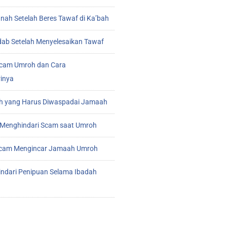
ah Setelah Beres Tawaf di Ka’bah
ab Setelah Menyelesaikan Tawaf
cam Umroh dan Cara
inya
 yang Harus Diwaspadai Jamaah
Menghindari Scam saat Umroh
 Scam Mengincar Jamaah Umroh
indari Penipuan Selama Ibadah