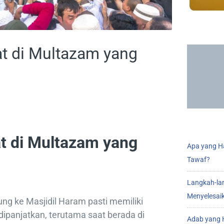
t di Multazam yang
t di Multazam yang
Apa yang Ha
Tawaf?
Langkah-la
Menyelesai
ng ke Masjidil Haram pasti memiliki
dipanjatkan, terutama saat berada di
Adab yang H