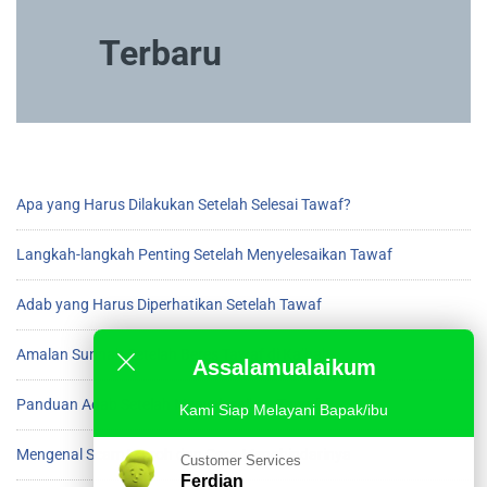
Terbaru
Apa yang Harus Dilakukan Setelah Selesai Tawaf?
Langkah-langkah Penting Setelah Menyelesaikan Tawaf
Adab yang Harus Diperhatikan Setelah Tawaf
Amalan Sunnah Setelah Beres Tawaf di Ka’bah
Assalamualaikum
Panduan Adab Setelah Menyelesaikan Tawaf
Kami Siap Melayani Bapak/ibu
Mengenal Scam Umroh dan Cara Menghindarinya
Customer Services
Ferdian