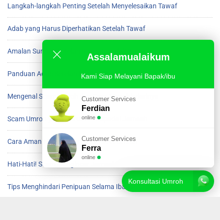
Langkah-langkah Penting Setelah Menyelesaikan Tawaf
Adab yang Harus Diperhatikan Setelah Tawaf
Amalan Sunnah Setelah Beres Tawaf di Ka’bah
Assalamualaikum
Panduan Adab Setelah Menyelesaikan Tawaf
Kami Siap Melayani Bapak/ibu
Mengenal Scam Umroh dan Cara Menghindarinya
Customer Services
Ferdian
online
Scam Umroh yang Harus Diwaspadai Jamaah
Customer Services
Cara Aman Menghindari Scam saat Umroh
Ferra
online
Hati-Hati! Scam Mengincar Jamaah Umroh
Konsultasi Umroh
Tips Menghindari Penipuan Selama Ibadah Umroh