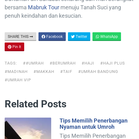
bersama
Mabruk Tour
menuju Tanah Suci yang
penuh keindahan dan kesucian.
SHARE THIS
Facebook
Twitter
WhatsApp
Pin It
TAGS:
##UMRAH
#BERUMRAH
#HAJI
#HAJI PLUS
#MADINAH
#MAKKAH
#TAIF
#UMRAH BANDUNG
#UMRAH VIP
Related Posts
Tips Memilih Penerbangan
Nyaman untuk Umroh
Tips Memilih Penerbangan