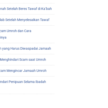
ah Setelah Beres Tawaf di Ka’bah
ab Setelah Menyelesaikan Tawaf
cam Umroh dan Cara
inya
 yang Harus Diwaspadai Jamaah
Menghindari Scam saat Umroh
 Scam Mengincar Jamaah Umroh
indari Penipuan Selama Ibadah