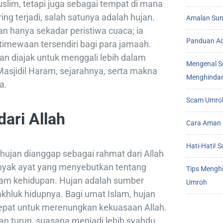
uslim, tetapi juga sebagai tempat di mana
ng terjadi, salah satunya adalah hujan.
Amalan Sunn
an hanya sekadar peristiwa cuaca; ia
Panduan Ad
mewaan tersendiri bagi para jamaah.
kan diajak untuk menggali lebih dalam
Mengenal S
asjidil Haram, sejarahnya, serta makna
Menghindar
a.
Scam Umroh
ari Allah
Cara Aman 
Hati-Hati!
ujan dianggap sebagai rahmat dari Allah
anyak ayat yang menyebutkan tentang
Tips Mengh
alam kehidupan. Hujan adalah sumber
Umroh
khluk hidupnya. Bagi umat Islam, hujan
epat untuk merenungkan kekuasaan Allah.
jan turun, suasana menjadi lebih syahdu