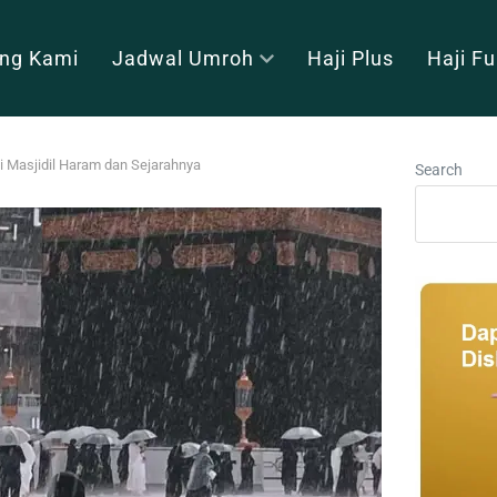
ng Kami
Jadwal Umroh
Haji Plus
Haji F
 Masjidil Haram dan Sejarahnya
Search