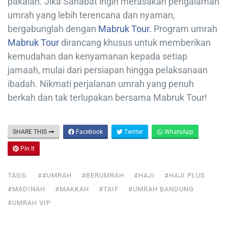
pakaian. Jika Sahabat ingin merasakan pengalaman
umrah yang lebih terencana dan nyaman,
bergabunglah dengan
Mabruk Tour.
Program umrah
Mabruk Tour
dirancang khusus untuk memberikan
kemudahan dan kenyamanan kepada setiap
jamaah, mulai dari persiapan hingga pelaksanaan
ibadah. Nikmati perjalanan umrah yang penuh
berkah dan tak terlupakan bersama Mabruk Tour!
SHARE THIS
Facebook
Twitter
WhatsApp
Pin It
TAGS:
##UMRAH
#BERUMRAH
#HAJI
#HAJI PLUS
#MADINAH
#MAKKAH
#TAIF
#UMRAH BANDUNG
#UMRAH VIP