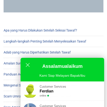
Apa yang Harus Dilakukan Setelah Selesai Tawaf?
Langkah-langkah Penting Setelah Menyelesaikan Tawaf
Adab yang Harus Diperhatikan Setelah Tawaf
Amalan Sunnah Setelah Beres Tawaf di Ka’bah
Assalamualaikum
Panduan Adab Setelah Menyelesaikan Tawaf
Kami Siap Melayani Bapak/ibu
Mengenal Scam Umroh dan Cara Menghindarinya
Customer Services
Ferdian
online
Scam Umroh yang Harus Diwaspadai Jamaah
Customer Services