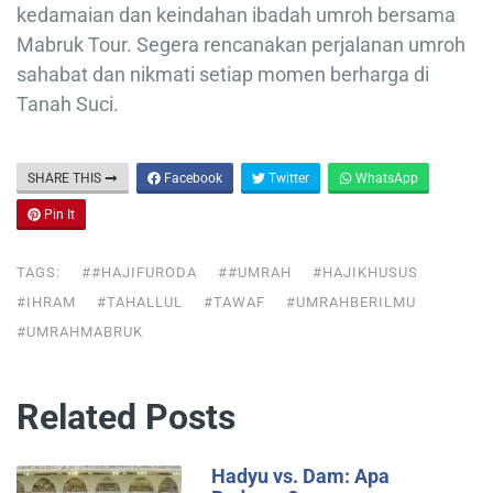
kedamaian dan keindahan ibadah umroh bersama
Mabruk Tour. Segera rencanakan perjalanan umroh
sahabat dan nikmati setiap momen berharga di
Tanah Suci.
SHARE THIS
Facebook
Twitter
WhatsApp
Pin It
TAGS:
##HAJIFURODA
##UMRAH
#HAJIKHUSUS
#IHRAM
#TAHALLUL
#TAWAF
#UMRAHBERILMU
#UMRAHMABRUK
Related Posts
Hadyu vs. Dam: Apa