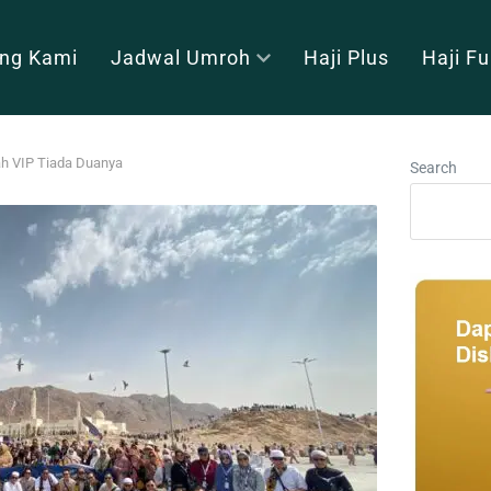
ng Kami
Jadwal Umroh
Haji Plus
Haji F
h VIP Tiada Duanya
Search