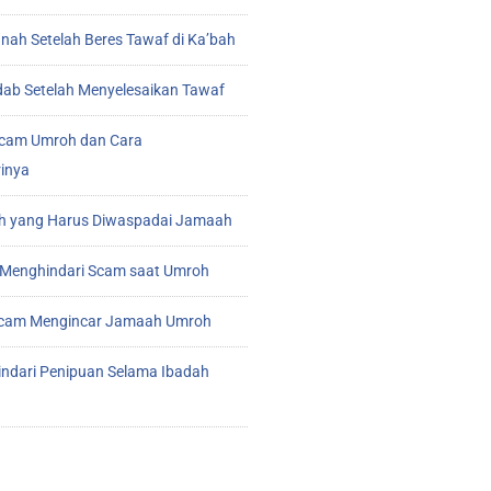
ah Setelah Beres Tawaf di Ka’bah
ab Setelah Menyelesaikan Tawaf
cam Umroh dan Cara
inya
 yang Harus Diwaspadai Jamaah
Menghindari Scam saat Umroh
 Scam Mengincar Jamaah Umroh
indari Penipuan Selama Ibadah