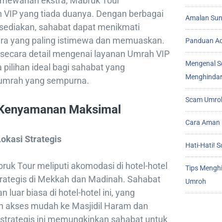
mewahan ekstra, Mabruk Tour
VIP yang tiada duanya. Dengan berbagai
Amalan Sunn
disediakan, sahabat dapat menikmati
ara yang paling istimewa dan memuaskan.
Panduan Ad
n secara detail mengenai layanan Umrah VIP
Mengenal S
pilihan ideal bagi sahabat yang
Menghindar
umrah yang sempurna.
Scam Umroh
Kenyamanan Maksimal
Cara Aman 
Lokasi Strategis
Hati-Hati!
uk Tour meliputi akomodasi di hotel-hotel
Tips Mengh
strategis di Mekkah dan Madinah. Sahabat
Umroh
uar biasa di hotel-hotel ini, yang
n akses mudah ke Masjidil Haram dan
 strategis ini memungkinkan sahabat untuk