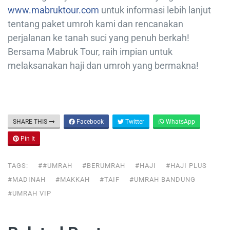
www.mabruktour.com
untuk informasi lebih lanjut
tentang paket umroh kami dan rencanakan
perjalanan ke tanah suci yang penuh berkah!
Bersama Mabruk Tour, raih impian untuk
melaksanakan haji dan umroh yang bermakna!
SHARE THIS
Facebook
Twitter
WhatsApp
Pin It
TAGS:
##UMRAH
#BERUMRAH
#HAJI
#HAJI PLUS
#MADINAH
#MAKKAH
#TAIF
#UMRAH BANDUNG
#UMRAH VIP