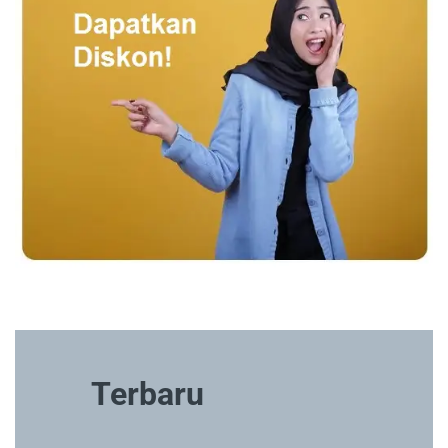
Terbaru