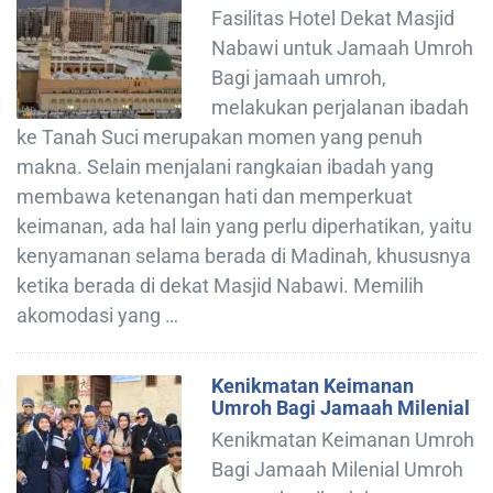
Fasilitas Hotel Dekat Masjid
Nabawi untuk Jamaah Umroh
Bagi jamaah umroh,
melakukan perjalanan ibadah
ke Tanah Suci merupakan momen yang penuh
makna. Selain menjalani rangkaian ibadah yang
membawa ketenangan hati dan memperkuat
keimanan, ada hal lain yang perlu diperhatikan, yaitu
kenyamanan selama berada di Madinah, khususnya
ketika berada di dekat Masjid Nabawi. Memilih
akomodasi yang …
Kenikmatan Keimanan
Umroh Bagi Jamaah Milenial
Kenikmatan Keimanan Umroh
Bagi Jamaah Milenial Umroh