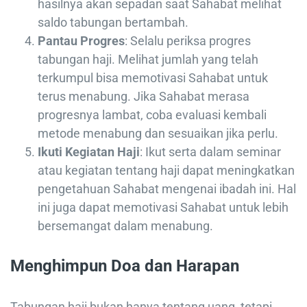
hasilnya akan sepadan saat Sahabat melihat
saldo tabungan bertambah.
Pantau Progres
: Selalu periksa progres
tabungan haji. Melihat jumlah yang telah
terkumpul bisa memotivasi Sahabat untuk
terus menabung. Jika Sahabat merasa
progresnya lambat, coba evaluasi kembali
metode menabung dan sesuaikan jika perlu.
Ikuti Kegiatan Haji
: Ikut serta dalam seminar
atau kegiatan tentang haji dapat meningkatkan
pengetahuan Sahabat mengenai ibadah ini. Hal
ini juga dapat memotivasi Sahabat untuk lebih
bersemangat dalam menabung.
Menghimpun Doa dan Harapan
Tabungan haji bukan hanya tentang uang, tetapi