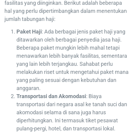
fasilitas yang diinginkan. Berikut adalah beberapa
hal yang perlu dipertimbangkan dalam menentukan
jumlah tabungan haji:
Paket Haji
: Ada berbagai jenis paket haji yang
ditawarkan oleh berbagai penyedia jasa haji.
Beberapa paket mungkin lebih mahal tetapi
menawarkan lebih banyak fasilitas, sementara
yang lain lebih terjangkau. Sahabat perlu
melakukan riset untuk mengetahui paket mana
yang paling sesuai dengan kebutuhan dan
anggaran.
Transportasi dan Akomodasi
: Biaya
transportasi dari negara asal ke tanah suci dan
akomodasi selama di sana juga harus
diperhitungkan. Ini termasuk tiket pesawat
pulang-pergi, hotel, dan transportasi lokal.