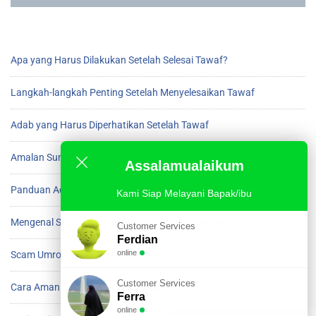
Apa yang Harus Dilakukan Setelah Selesai Tawaf?
Langkah-langkah Penting Setelah Menyelesaikan Tawaf
Adab yang Harus Diperhatikan Setelah Tawaf
Amalan Sunnah Setelah Beres Tawaf di Ka’bah
Assalamualaikum
Panduan Adab Setelah Menyelesaikan Tawaf
Kami Siap Melayani Bapak/ibu
Mengenal Scam Umroh dan Cara Menghindarinya
Customer Services
Ferdian
online
Scam Umroh yang Harus Diwaspadai Jamaah
Customer Services
Cara Aman Menghindari Scam saat Umroh
Ferra
online