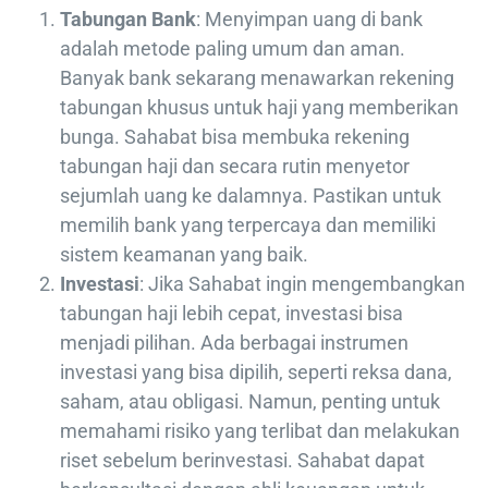
Tabungan Bank
: Menyimpan uang di bank
adalah metode paling umum dan aman.
Banyak bank sekarang menawarkan rekening
tabungan khusus untuk haji yang memberikan
bunga. Sahabat bisa membuka rekening
tabungan haji dan secara rutin menyetor
sejumlah uang ke dalamnya. Pastikan untuk
memilih bank yang terpercaya dan memiliki
sistem keamanan yang baik.
Investasi
: Jika Sahabat ingin mengembangkan
tabungan haji lebih cepat, investasi bisa
menjadi pilihan. Ada berbagai instrumen
investasi yang bisa dipilih, seperti reksa dana,
saham, atau obligasi. Namun, penting untuk
memahami risiko yang terlibat dan melakukan
riset sebelum berinvestasi. Sahabat dapat