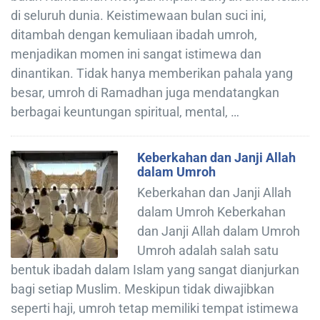
di seluruh dunia. Keistimewaan bulan suci ini,
ditambah dengan kemuliaan ibadah umroh,
menjadikan momen ini sangat istimewa dan
dinantikan. Tidak hanya memberikan pahala yang
besar, umroh di Ramadhan juga mendatangkan
berbagai keuntungan spiritual, mental, …
Keberkahan dan Janji Allah
dalam Umroh
Keberkahan dan Janji Allah
dalam Umroh Keberkahan
dan Janji Allah dalam Umroh
Umroh adalah salah satu
bentuk ibadah dalam Islam yang sangat dianjurkan
bagi setiap Muslim. Meskipun tidak diwajibkan
seperti haji, umroh tetap memiliki tempat istimewa