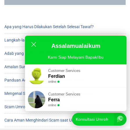
Apa yang Harus Dilakukan Setelah Selesai Tawaf?
Langkah-langkah Penting Setelah Menyelesaikan Tawaf
Assalamualaikum
Adab yang Harus Diperhatikan Setelah Tawaf
Kami Siap Melayani Bapak/ibu
Amalan Sunnah Setelah Beres Tawaf di Ka’bah
Customer Services
Ferdian
Panduan Adab Setelah Menyelesaikan Tawaf
online
Mengenal Scam Umroh dan Cara Menghindarinya
Customer Services
Ferra
online
Scam Umroh yang Harus Diwaspadai Jamaah
Konsultasi Umroh
Cara Aman Menghindari Scam saat Umroh