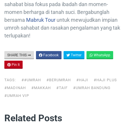
sahabat bisa fokus pada ibadah dan momen-
momen berharga di tanah suci. Bergabunglah
bersama
Mabruk Tour
untuk mewujudkan impian
umroh sahabat dan rasakan pengalaman yang tak
terlupakan!
SHARE THIS
Facebook
Twitter
WhatsApp
Pin It
TAGS:
##UMRAH
#BERUMRAH
#HAJI
#HAJI PLUS
#MADINAH
#MAKKAH
#TAIF
#UMRAH BANDUNG
#UMRAH VIP
Related Posts