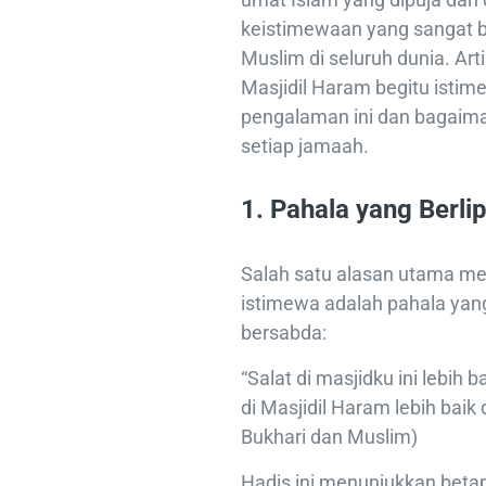
keistimewaan yang sangat b
Muslim di seluruh dunia. Art
Masjidil Haram begitu istim
pengalaman ini dan bagaim
setiap jamaah.
1.
Pahala yang Berli
Salah satu alasan utama men
istimewa adalah pahala yang
bersabda:
“Salat di masjidku ini lebih ba
di Masjidil Haram lebih baik d
Bukhari dan Muslim)
Hadis ini menunjukkan beta