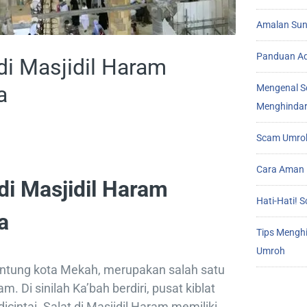
Amalan Sunn
Panduan Ad
di Masjidil Haram
a
Mengenal S
Menghindar
Scam Umroh
Cara Aman 
di Masjidil Haram
Hati-Hati!
a
Tips Mengh
Umroh
 jantung kota Mekah, merupakan salah satu
m. Di sinilah Ka’bah berdiri, pusat kiblat
icintai. Salat di Masjidil Haram memiliki