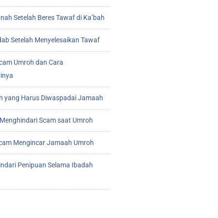
ah Setelah Beres Tawaf di Ka’bah
ab Setelah Menyelesaikan Tawaf
cam Umroh dan Cara
inya
 yang Harus Diwaspadai Jamaah
Menghindari Scam saat Umroh
 Scam Mengincar Jamaah Umroh
indari Penipuan Selama Ibadah