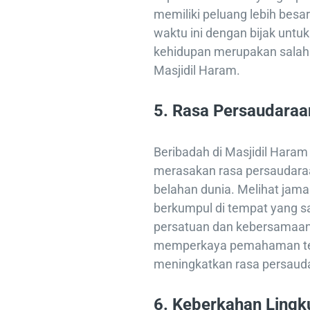
memiliki peluang lebih besa
waktu ini dengan bijak unt
kehidupan merupakan salah 
Masjidil Haram.
5.
Rasa Persaudaraa
Beribadah di Masjidil Hara
merasakan rasa persaudaraa
belahan dunia. Melihat jama
berkumpul di tempat yang 
persatuan dan kebersamaan 
memperkaya pemahaman te
meningkatkan rasa persauda
6.
Keberkahan Lingk