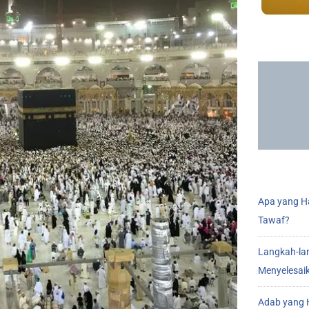
Apa yang Ha
Tawaf?
Langkah-la
Menyelesai
Adab yang H