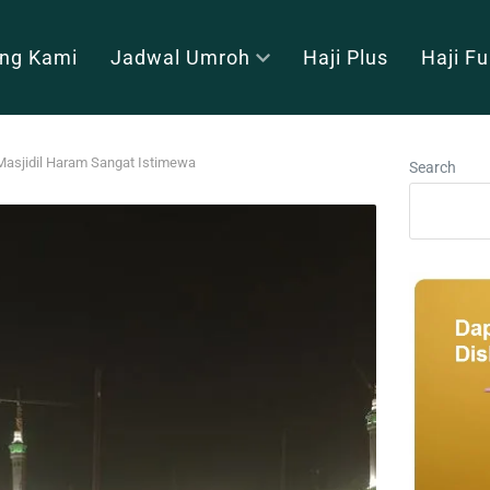
ng Kami
Jadwal Umroh
Haji Plus
Haji F
Masjidil Haram Sangat Istimewa
Search