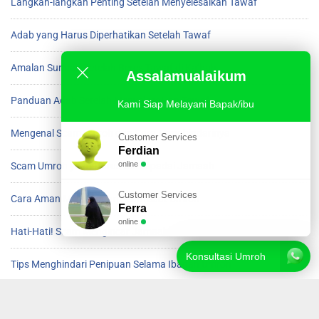
Langkah-langkah Penting Setelah Menyelesaikan Tawaf
Adab yang Harus Diperhatikan Setelah Tawaf
Amalan Sunnah Setelah Beres Tawaf di Ka’bah
Assalamualaikum
Panduan Adab Setelah Menyelesaikan Tawaf
Kami Siap Melayani Bapak/ibu
Mengenal Scam Umroh dan Cara Menghindarinya
Customer Services
Ferdian
online
Scam Umroh yang Harus Diwaspadai Jamaah
Customer Services
Cara Aman Menghindari Scam saat Umroh
Ferra
online
Hati-Hati! Scam Mengincar Jamaah Umroh
Konsultasi Umroh
Tips Menghindari Penipuan Selama Ibadah Umroh