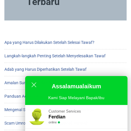
Terbaru
Apa yang Harus Dilakukan Setelah Selesai Tawaf?
Langkah-langkah Penting Setelah Menyelesaikan Tawaf
Adab yang Harus Diperhatikan Setelah Tawaf
Amalan Sunnah Setelah Beres Tawaf di Ka’bah
Assalamualaikum
Panduan Adab Setelah Menyelesaikan Tawaf
Kami Siap Melayani Bapak/ibu
Mengenal Scam Umroh dan Cara Menghindarinya
Customer Services
Ferdian
online
Scam Umroh yang Harus Diwaspadai Jamaah