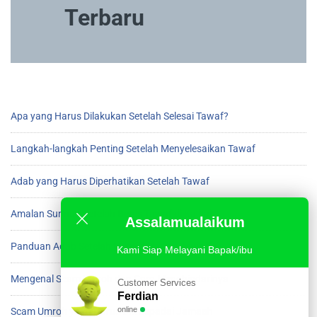
Terbaru
Apa yang Harus Dilakukan Setelah Selesai Tawaf?
Langkah-langkah Penting Setelah Menyelesaikan Tawaf
Adab yang Harus Diperhatikan Setelah Tawaf
Amalan Sunnah Setelah Beres Tawaf di Ka’bah
Assalamualaikum
Panduan Adab Setelah Menyelesaikan Tawaf
Kami Siap Melayani Bapak/ibu
Mengenal Scam Umroh dan Cara Menghindarinya
Customer Services
Ferdian
online
Scam Umroh yang Harus Diwaspadai Jamaah