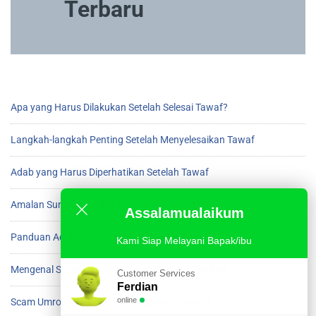
Terbaru
Apa yang Harus Dilakukan Setelah Selesai Tawaf?
Langkah-langkah Penting Setelah Menyelesaikan Tawaf
Adab yang Harus Diperhatikan Setelah Tawaf
Amalan Sunnah Setelah Beres Tawaf di Ka’bah
Assalamualaikum
Panduan Adab Setelah Menyelesaikan Tawaf
Kami Siap Melayani Bapak/ibu
Mengenal Scam Umroh dan Cara Menghindarinya
Customer Services
Ferdian
online
Scam Umroh yang Harus Diwaspadai Jamaah