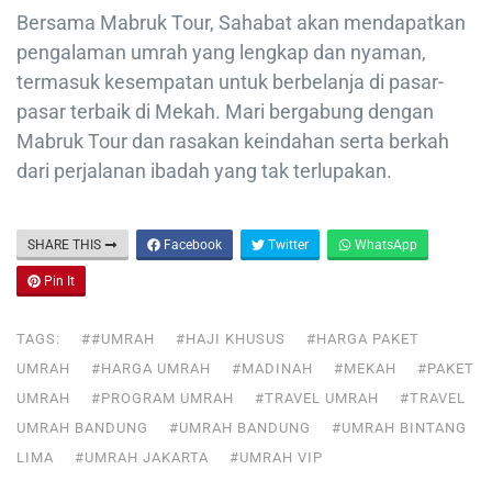
Bersama Mabruk Tour, Sahabat akan mendapatkan
pengalaman umrah yang lengkap dan nyaman,
termasuk kesempatan untuk berbelanja di pasar-
pasar terbaik di Mekah. Mari bergabung dengan
Mabruk Tour dan rasakan keindahan serta berkah
dari perjalanan ibadah yang tak terlupakan.
SHARE THIS
Facebook
Twitter
WhatsApp
Pin It
TAGS:
##UMRAH
#HAJI KHUSUS
#HARGA PAKET
UMRAH
#HARGA UMRAH
#MADINAH
#MEKAH
#PAKET
UMRAH
#PROGRAM UMRAH
#TRAVEL UMRAH
#TRAVEL
UMRAH BANDUNG
#UMRAH BANDUNG
#UMRAH BINTANG
LIMA
#UMRAH JAKARTA
#UMRAH VIP