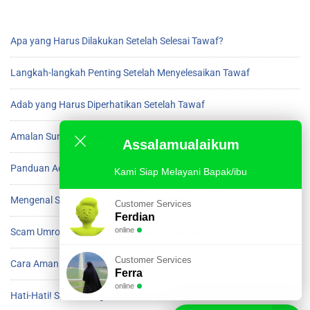
Apa yang Harus Dilakukan Setelah Selesai Tawaf?
Langkah-langkah Penting Setelah Menyelesaikan Tawaf
Adab yang Harus Diperhatikan Setelah Tawaf
Amalan Sunnah Setelah Beres Tawaf di Ka’bah
Assalamualaikum
Panduan Adab Setelah Menyelesaikan Tawaf
Kami Siap Melayani Bapak/ibu
Mengenal Scam Umroh dan Cara Menghindarinya
Customer Services
Ferdian
online
Scam Umroh yang Harus Diwaspadai Jamaah
Customer Services
Cara Aman Menghindari Scam saat Umroh
Ferra
online
Hati-Hati! Scam Mengincar Jamaah Umroh