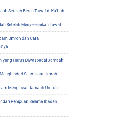
ah Setelah Beres Tawaf di Ka’bah
ab Setelah Menyelesaikan Tawaf
cam Umroh dan Cara
inya
 yang Harus Diwaspadai Jamaah
Menghindari Scam saat Umroh
 Scam Mengincar Jamaah Umroh
indari Penipuan Selama Ibadah