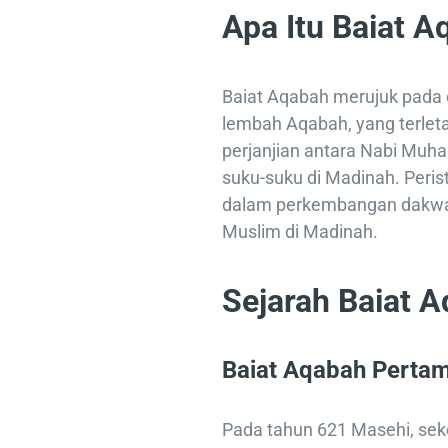
Apa Itu Baiat 
Baiat Aqabah merujuk pada d
lembah Aqabah, yang terletak
perjanjian antara Nabi Muhammad ﷺ dan beberapa pe
suku-suku di Madinah. Peri
dalam perkembangan dakwa
Muslim di Madinah.
Sejarah Baiat 
Baiat Aqabah Perta
Pada tahun 621 Masehi, seke