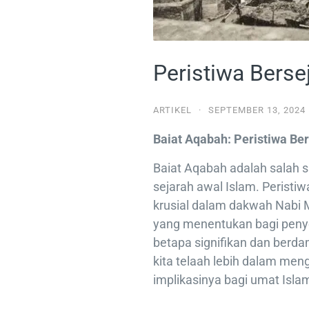
Peristiwa Berse
ARTIKEL
·
SEPTEMBER 13, 2024
Baiat Aqabah: Peristiwa Be
Baiat Aqabah adalah salah s
sejarah awal Islam. Peristiw
krusial dalam dakwah Nabi Muhammad ﷺ dan me
yang menentukan bagi peny
betapa signifikan dan berd
kita telaah lebih dalam men
implikasinya bagi umat Isla