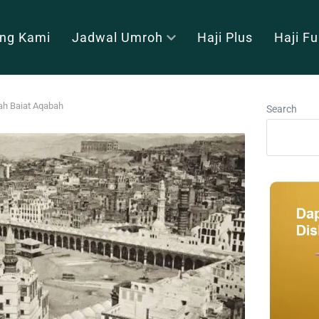
ng Kami
Jadwal Umroh
Haji Plus
Haji F
rah Baiat Aqabah
Search