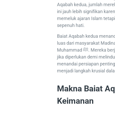
Aqabah kedua, jumlah mereka
ini jauh lebih signifikan kar
memeluk ajaran Islam tetapi ju
sepenuh hati.
Baiat Aqabah kedua menanda
luas dari masyarakat Madi
Muhammad ﷺ. Mereka berjanji untuk mempertaruhkan nyawa mereka
jika diperlukan demi melindungi Nabi ﷺ dan ajaran
menandai persiapan penting
menjadi langkah krusial dal
Makna Baiat A
Keimanan