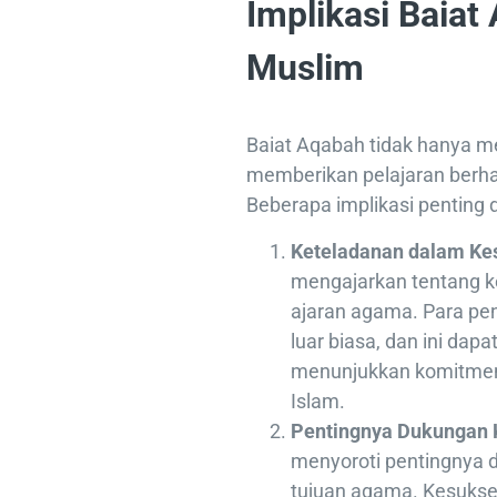
Implikasi Baiat
Muslim
Baiat Aqabah tidak hanya mem
memberikan pelajaran berhar
Beberapa implikasi penting d
Keteladanan dalam Ke
mengajarkan tentang k
ajaran agama. Para pengikut Nabi ﷺ menun
luar biasa, dan ini dap
menunjukkan komitmen
Islam.
Pentingnya Dukungan
menyoroti pentingnya 
tujuan agama. Kesukses