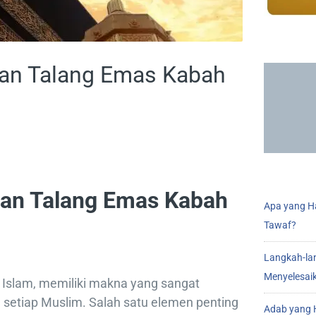
an Talang Emas Kabah
tan Talang Emas Kabah
Apa yang Ha
Tawaf?
Langkah-la
Menyelesai
 Islam, memiliki makna yang sangat
etiap Muslim. Salah satu elemen penting
Adab yang H