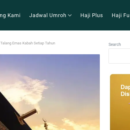
ng Kami
Jadwal Umroh
Haji Plus
Haji F
 Talang Emas Kabah Setiap Tahun
Search