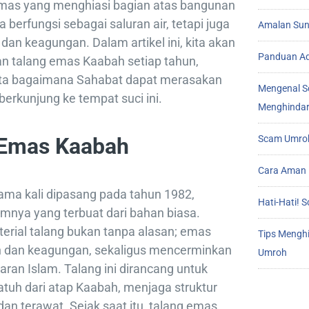
emas yang menghiasi bagian atas bangunan
ya berfungsi sebagai saluran air, tetapi juga
Amalan Sunn
n keagungan. Dalam artikel ini, kita akan
Panduan Ad
 talang emas Kaabah setiap tahun,
erta bagaimana Sahabat dapat merasakan
Mengenal S
berkunjung ke tempat suci ini.
Menghindar
 Emas Kaabah
Scam Umroh
Cara Aman 
ama kali dipasang pada tahun 1982,
Hati-Hati!
mnya yang terbuat dari bahan biasa.
erial talang bukan tanpa alasan; emas
Tips Mengh
an keagungan, sekaligus mencerminkan
Umroh
ran Islam. Talang ini dirancang untuk
jatuh dari atap Kaabah, menjaga struktur
an terawat. Sejak saat itu, talang emas