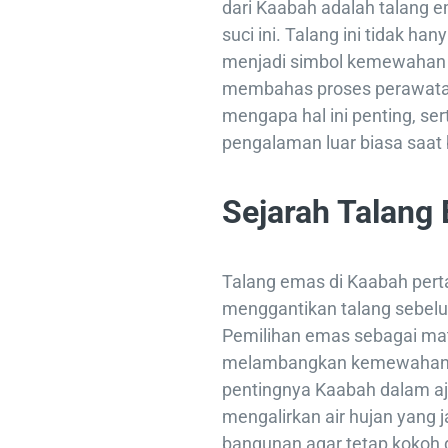
dari Kaabah adalah talang 
suci ini. Talang ini tidak han
menjadi simbol kemewahan da
membahas proses perawatan
mengapa hal ini penting, s
pengalaman luar biasa saat 
Sejarah Talang
Talang emas di Kaabah pert
menggantikan talang sebelu
Pemilihan emas sebagai mat
melambangkan kemewahan d
pentingnya Kaabah dalam aja
mengalirkan air hujan yang 
bangunan agar tetap kokoh d