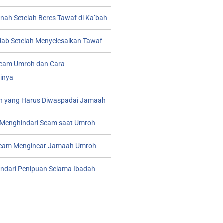
ah Setelah Beres Tawaf di Ka’bah
ab Setelah Menyelesaikan Tawaf
cam Umroh dan Cara
inya
 yang Harus Diwaspadai Jamaah
Menghindari Scam saat Umroh
 Scam Mengincar Jamaah Umroh
indari Penipuan Selama Ibadah