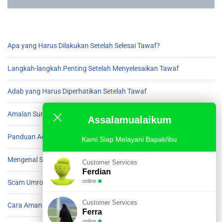
Apa yang Harus Dilakukan Setelah Selesai Tawaf?
Langkah-langkah Penting Setelah Menyelesaikan Tawaf
Adab yang Harus Diperhatikan Setelah Tawaf
Amalan Sunnah Setelah Beres Tawaf di Ka’bah
Assalamualaikum
Panduan Adab Setelah Menyelesaikan Tawaf
Kami Siap Melayani Bapak/ibu
Mengenal Scam Umroh dan Cara Menghindarinya
Customer Services
Ferdian
online
Scam Umroh yang Harus Diwaspadai Jamaah
Customer Services
Cara Aman Menghindari Scam saat Umroh
Ferra
online