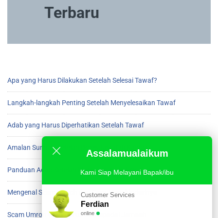
Terbaru
Apa yang Harus Dilakukan Setelah Selesai Tawaf?
Langkah-langkah Penting Setelah Menyelesaikan Tawaf
Adab yang Harus Diperhatikan Setelah Tawaf
Amalan Sunnah Setelah Beres Tawaf di Ka’bah
Assalamualaikum
Panduan Adab Setelah Menyelesaikan Tawaf
Kami Siap Melayani Bapak/ibu
Mengenal Scam Umroh dan Cara Menghindarinya
Customer Services
Ferdian
online
Scam Umroh yang Harus Diwaspadai Jamaah