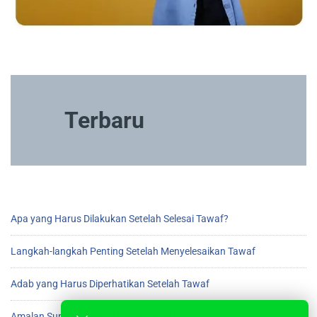
Terbaru
Apa yang Harus Dilakukan Setelah Selesai Tawaf?
Langkah-langkah Penting Setelah Menyelesaikan Tawaf
Adab yang Harus Diperhatikan Setelah Tawaf
Amalan Sunnah Setelah Beres Tawaf di Ka’bah