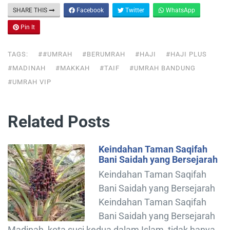
SHARE THIS
Facebook
Twitter
WhatsApp
Pin It
TAGS:
##UMRAH
#BERUMRAH
#HAJI
#HAJI PLUS
#MADINAH
#MAKKAH
#TAIF
#UMRAH BANDUNG
#UMRAH VIP
Related Posts
Keindahan Taman Saqifah
Bani Saidah yang Bersejarah
Keindahan Taman Saqifah
Bani Saidah yang Bersejarah
Keindahan Taman Saqifah
Bani Saidah yang Bersejarah
Madinah, kota suci kedua dalam Islam, tidak hanya