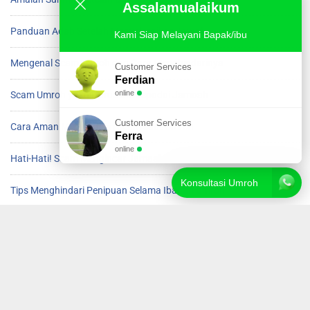
Assalamualaikum
Panduan Adab Setelah Menyelesaikan Tawaf
Kami Siap Melayani Bapak/ibu
Mengenal Scam Umroh dan Cara Menghindarinya
Customer Services
Ferdian
online
Scam Umroh yang Harus Diwaspadai Jamaah
Customer Services
Cara Aman Menghindari Scam saat Umroh
Ferra
online
Hati-Hati! Scam Mengincar Jamaah Umroh
Konsultasi Umroh
Tips Menghindari Penipuan Selama Ibadah Umroh
© 2019—2024 Mabruk Tour. Hak cipta dilindungi undang-undang.