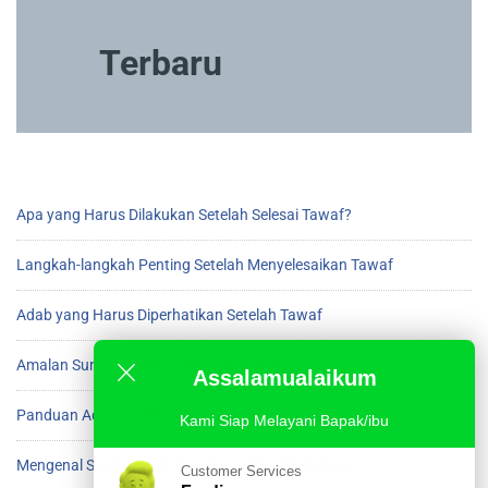
Terbaru
Apa yang Harus Dilakukan Setelah Selesai Tawaf?
Langkah-langkah Penting Setelah Menyelesaikan Tawaf
Adab yang Harus Diperhatikan Setelah Tawaf
Amalan Sunnah Setelah Beres Tawaf di Ka’bah
Assalamualaikum
Panduan Adab Setelah Menyelesaikan Tawaf
Kami Siap Melayani Bapak/ibu
Mengenal Scam Umroh dan Cara Menghindarinya
Customer Services