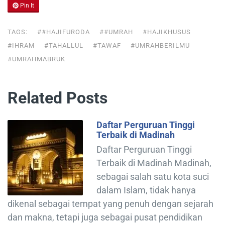
Pin It
TAGS:
##HAJIFURODA
##UMRAH
#HAJIKHUSUS
#IHRAM
#TAHALLUL
#TAWAF
#UMRAHBERILMU
#UMRAHMABRUK
Related Posts
Daftar Perguruan Tinggi
Terbaik di Madinah
Daftar Perguruan Tinggi
Terbaik di Madinah Madinah,
sebagai salah satu kota suci
dalam Islam, tidak hanya
dikenal sebagai tempat yang penuh dengan sejarah
dan makna, tetapi juga sebagai pusat pendidikan